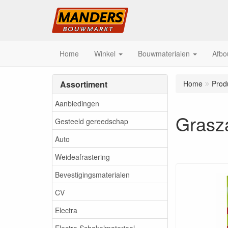
Home
Winkel
Bouwmaterialen
Afbo
Assortiment
Home
Prod
Aanbiedingen
Grasz
Gesteeld gereedschap
Auto
Weideafrastering
Bevestigingsmaterialen
CV
Electra
Electra Schakelmateriaal