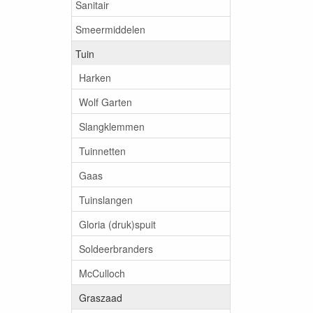
Sanitair
Smeermiddelen
Tuin
Harken
Wolf Garten
Slangklemmen
Tuinnetten
Gaas
Tuinslangen
Gloria (druk)spuit
Soldeerbranders
McCulloch
Graszaad