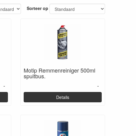
Sorteer op
Motip Remmenreiniger 500ml
spuitbus.
-
-
Details