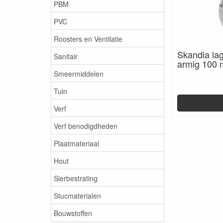
PBM
PVC
Roosters en Ventilatie
Skandia lag
Sanitair
armig 100
Smeermiddelen
Tuin
Verf
Verf benodigdheden
Plaatmateriaal
Hout
Sierbestrating
Stucmaterialen
Bouwstoffen