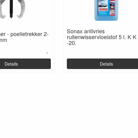
Sonax antivries
er - poelietrekker 2-
ruitenwisservloeistof 5 l. K K
 mm
-20.
-
Details
Details