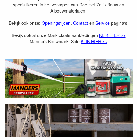
o
specialiseren in het verkopen van Doe Het Zelf / Bouw en
Afbouwmaterialen.
u
Bekijk ook onze:
Openingstijden
,
Contact
en
Service
pagina's.
w
m
Bekijk ook al onze Marktplaats aanbiedingen
KLIK HIER >>
Manders Bouwmarkt Sale
KLIK HIER >>
a
r
k
t
.