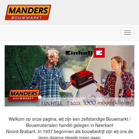
M
e
M
n
V
V
u
a
o
o
r
l
n
i
g
d
g
e
e
e
n
d
r
e
s
Welkom op onze pagina, wij zijn een zelfstandige Bouwmarkt /
Bouwmaterialen handel gelegen in Neerkant
B
Noord-Brabant. In 1937 begonnen als bouwbedrijf zijn wij ons de
jaren daarna steeds meer gaan