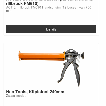
(Illbruck FM610)
ACTIE !, Illbruck FM610 Handschuim (12 bussen van 750
ml).
-
Details
Neo Tools, Kitpistool 240mm.
Zwaar model.