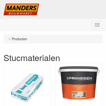
M
e
n
Producten
u
Stucmaterialen